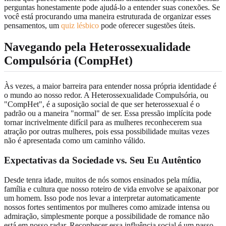
perguntas honestamente pode ajudá-lo a entender suas conexões. Se
você está procurando uma maneira estruturada de organizar esses
pensamentos, um
quiz lésbico
pode oferecer sugestões úteis.
Navegando pela Heterossexualidade
Compulsória (CompHet)
Às vezes, a maior barreira para entender nossa própria identidade é
o mundo ao nosso redor. A Heterossexualidade Compulsória, ou
"CompHet", é a suposição social de que ser heterossexual é o
padrão ou a maneira "normal" de ser. Essa pressão implícita pode
tornar incrivelmente difícil para as mulheres reconhecerem sua
atração por outras mulheres, pois essa possibilidade muitas vezes
não é apresentada como um caminho válido.
Expectativas da Sociedade vs. Seu Eu Autêntico
Desde tenra idade, muitos de nós somos ensinados pela mídia,
família e cultura que nosso roteiro de vida envolve se apaixonar por
um homem. Isso pode nos levar a interpretar automaticamente
nossos fortes sentimentos por mulheres como amizade intensa ou
admiração, simplesmente porque a possibilidade de romance não
está em nosso radar. Reconhecer essa influência social é um passo