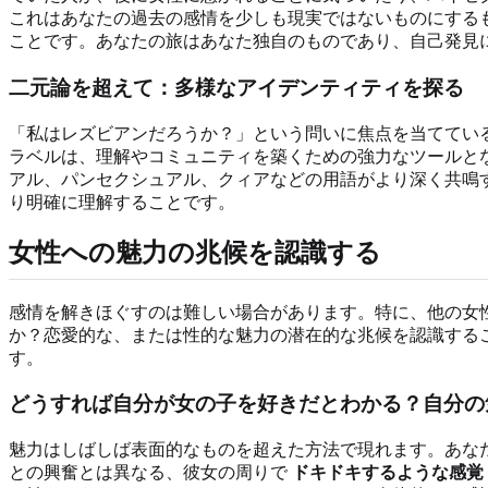
これはあなたの過去の感情を少しも現実ではないものにする
ことです。あなたの旅はあなた独自のものであり、自己発見
二元論を超えて：多様なアイデンティティを探る
「私はレズビアンだろうか？」という問いに焦点を当てている
ラベルは、理解やコミュニティを築くための強力なツールと
アル、パンセクシュアル、クィアなどの用語がより深く共鳴
り明確に理解することです。
女性への魅力の兆候を認識する
感情を解きほぐすのは難しい場合があります。特に、他の女
か？恋愛的な、または性的な魅力の潜在的な兆候を認識する
す。
どうすれば自分が女の子を好きだとわかる？自分の
魅力はしばしば表面的なものを超えた方法で現れます。あな
との興奮とは異なる、彼女の周りで
ドキドキするような感覚