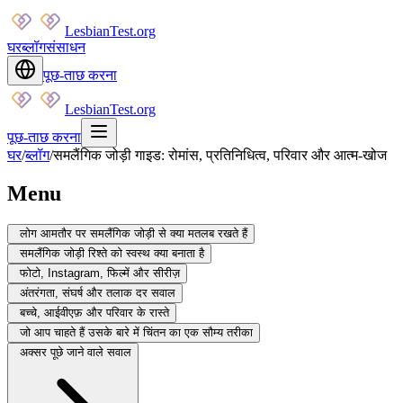
LesbianTest.org
घर
ब्लॉग
संसाधन
पूछ-ताछ करना
LesbianTest.org
पूछ-ताछ करना
घर
/
ब्लॉग
/
समलैंगिक जोड़ी गाइड: रोमांस, प्रतिनिधित्व, परिवार और आत्म-खोज
Menu
लोग आमतौर पर समलैंगिक जोड़ी से क्या मतलब रखते हैं
समलैंगिक जोड़ी रिश्ते को स्वस्थ क्या बनाता है
फोटो, Instagram, फिल्में और सीरीज़
अंतरंगता, संघर्ष और तलाक दर सवाल
बच्चे, आईवीएफ़ और परिवार के रास्ते
जो आप चाहते हैं उसके बारे में चिंतन का एक सौम्य तरीका
अक्सर पूछे जाने वाले सवाल