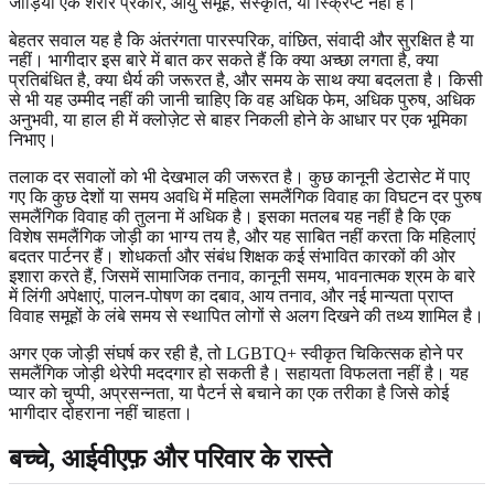
जोड़ियां एक शरीर प्रकार, आयु समूह, संस्कृति, या स्क्रिप्ट नहीं हैं।
बेहतर सवाल यह है कि अंतरंगता पारस्परिक, वांछित, संवादी और सुरक्षित है या
नहीं। भागीदार इस बारे में बात कर सकते हैं कि क्या अच्छा लगता है, क्या
प्रतिबंधित है, क्या धैर्य की जरूरत है, और समय के साथ क्या बदलता है। किसी
से भी यह उम्मीद नहीं की जानी चाहिए कि वह अधिक फेम, अधिक पुरुष, अधिक
अनुभवी, या हाल ही में क्लोज़ेट से बाहर निकली होने के आधार पर एक भूमिका
निभाए।
तलाक दर सवालों को भी देखभाल की जरूरत है। कुछ कानूनी डेटासेट में पाए
गए कि कुछ देशों या समय अवधि में महिला समलैंगिक विवाह का विघटन दर पुरुष
समलैंगिक विवाह की तुलना में अधिक है। इसका मतलब यह नहीं है कि एक
विशेष समलैंगिक जोड़ी का भाग्य तय है, और यह साबित नहीं करता कि महिलाएं
बदतर पार्टनर हैं। शोधकर्ता और संबंध शिक्षक कई संभावित कारकों की ओर
इशारा करते हैं, जिसमें सामाजिक तनाव, कानूनी समय, भावनात्मक श्रम के बारे
में लिंगी अपेक्षाएं, पालन-पोषण का दबाव, आय तनाव, और नई मान्यता प्राप्त
विवाह समूहों के लंबे समय से स्थापित लोगों से अलग दिखने की तथ्य शामिल है।
अगर एक जोड़ी संघर्ष कर रही है, तो LGBTQ+ स्वीकृत चिकित्सक होने पर
समलैंगिक जोड़ी थेरेपी मददगार हो सकती है। सहायता विफलता नहीं है। यह
प्यार को चुप्पी, अप्रसन्नता, या पैटर्न से बचाने का एक तरीका है जिसे कोई
भागीदार दोहराना नहीं चाहता।
बच्चे, आईवीएफ़ और परिवार के रास्ते