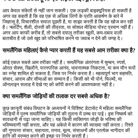
आप केवल संकेतों से नहीं जान सकती। एक लड़की बाइक्यूरियस हो सकती है
अगर वह कहती है कि वह एक से अधिक लिंगों के प्रति आकर्षण के बारे में
जिज्ञासु है, विचारशील सवाल पूछती है, या साझा करती है कि वह खोज कर रही
है। फ्लर्टिंग, शैली, दोस्ती की तीव्रता, या सोशल मीडिया पोस्ट प्रमाण नहीं हैं।
अगर आप काफी करीब हैं, तो सबसे दयालु तरीका खुली, कम-दबाव वाली
बातचीत है जो उसे खुद को परिभाषित करने या जवाब न देने की जगह दे।
समलैंगिक महिलाएं कैसे प्यार करती हैं यह सबसे आम तरीका क्या है?
कोई एकल सबसे आम तरीका नहीं है। समलैंगिक अंतरंगता में चुम्बन, स्पर्श,
ओरल सेक्स, खिलौने, पारस्परिक आनंद, भावनात्मक निकटता, या कम यौन रूपों
का स्नेह शामिल हो सकता है, जिस पर निर्भर करता है। महत्वपूर्ण भाग सहमति,
संचार, आराम और सीमाओं का सम्मान हैं। किसी को भी पोर्न, फिल्मों, या
ऑनलाइन सलाह में देखे गए को कॉपी करने की आवश्यकता नहीं है।
क्या समलैंगिक जोड़ियों की तलाक दर सबसे अधिक है?
कुछ कानूनी संबंध विघटन के अध्ययनों ने विशिष्ट डेटासेट में महिला समलैंगिक
जोड़ियों में पुरुष समलैंगिक जोड़ियों की तुलना में उच्च दर पाई। इस निष्कर्ष को
सावधानी से पढ़ा जाना चाहिए। यह किसी व्यक्तिगत जोड़ी के भविष्य की
भविष्यवाणी नहीं करता, और यह अकेले में कारण की व्याख्या नहीं करता। रिश्ते
की गुणवत्ता संचार, सहायता, तनाव, मूल्य, संसाधनों और प्रत्येक भागीदार की
हानि की मरम्मत करने की इच्छा पर निर्भर करती है।