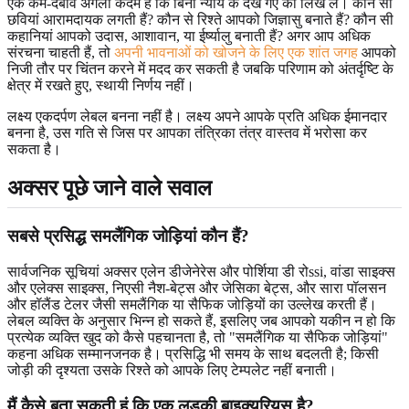
एक कम-दबाव अगला कदम है कि बिना न्याय के देखे गए को लिख लें। कौन सी
छवियां आरामदायक लगती हैं? कौन से रिश्ते आपको जिज्ञासु बनाते हैं? कौन सी
कहानियां आपको उदास, आशावान, या ईर्ष्यालु बनाती हैं? अगर आप अधिक
संरचना चाहती हैं, तो
अपनी भावनाओं को खोजने के लिए एक शांत जगह
आपको
निजी तौर पर चिंतन करने में मदद कर सकती है जबकि परिणाम को अंतर्दृष्टि के
क्षेत्र में रखते हुए, स्थायी निर्णय नहीं।
लक्ष्य एकदर्पण लेबल बनना नहीं है। लक्ष्य अपने आपके प्रति अधिक ईमानदार
बनना है, उस गति से जिस पर आपका तंत्रिका तंत्र वास्तव में भरोसा कर
सकता है।
अक्सर पूछे जाने वाले सवाल
सबसे प्रसिद्ध समलैंगिक जोड़ियां कौन हैं?
सार्वजनिक सूचियां अक्सर एलेन डीजेनेरेस और पोर्शिया डी रोssi, वांडा साइक्स
और एलेक्स साइक्स, निएसी नैश-बेट्स और जेसिका बेट्स, और सारा पॉलसन
और हॉलैंड टेलर जैसी समलैंगिक या सैफिक जोड़ियों का उल्लेख करती हैं।
लेबल व्यक्ति के अनुसार भिन्न हो सकते हैं, इसलिए जब आपको यकीन न हो कि
प्रत्येक व्यक्ति खुद को कैसे पहचानता है, तो "समलैंगिक या सैफिक जोड़ियां"
कहना अधिक सम्मानजनक है। प्रसिद्धि भी समय के साथ बदलती है; किसी
जोड़ी की दृश्यता उसके रिश्ते को आपके लिए टेम्पलेट नहीं बनाती।
मैं कैसे बता सकती हूं कि एक लड़की बाइक्यूरियस है?