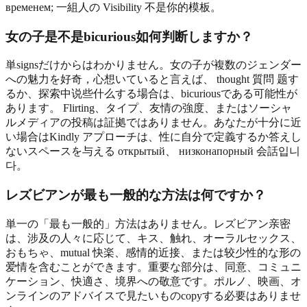
временем; 一組人の Visibility 不是你的模板。
女の子是不是bicurious如何判断しますか？
単signsだけからはわかりません。女の子が複数のジェンダー
への魅力を好奇，心想いていると言えば、 thought 質問 题す
るか、探索中说些什么する場合は、bicuriousである可能性が
あります。 Flirting、タイプ、友情の強度、またはソーシャ
ルメディアの投稿は証拠ではありません。あなたが十分に近
い場合はKindly アプローチは、性に自分で定義するか答えし
ないスペースを与える открытый、 низконапорный 会話입니
다。
レズビアンが最も一般的な方法は何ですか？
単一の「最も一般的」方法はありません。レズビアン亲密
は、涉及の人々に応じて、キス、触れ、オーラルセックス、
おもちゃ、mutual 快楽、感情的近接、または较少性的な形の
爱情を含むことができます。重要な部分は、同意、コミュニ
ケーション、快適さ、境界への敬意です。ポルノ、映画、オ
ンラインのアドバイスで見たいものcopyする必要はありませ