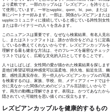
より柔軟です。一部のカップルは「レズビアン」を誇りとし
て使用しています。一부는sapphic、queer、bi、pan、または
単にパートナー好みます。一部は、関係がレズビアンまたは
sapphicコミュニティに接続していると感じている跨性別女性
または非バイナリーの人々を含みます。
このニュアンスは重要です、なぜなら検索結果、有名人見出
し、またはストックフォトは、誰かが自分をどのように定義
しているか教えてくれないからです。レズビアンカップルを
理解する最も健全な方法は、そのフレーズを厳密なチェック
リストではなく、広範な文化的入口としてすることです。
人々はしばしば、女性間の愛が描かれた検索結果を探します
是他们希望证明这种感觉可以温柔地、持久地、贴近生活、幽
默、感性且真实存在。另一些人がレズビアンカップルの写真
を検索するのは、家族、学校、街、メディアフィードでは十
分に見なかった関係のためのビジュアル言語欲しいからで
す。両方の動機は理解できます。表現は、かつてあなたから
隠されていた可能性を思い描くのに役立ちます。
レズビアンカップルを健康的するもの