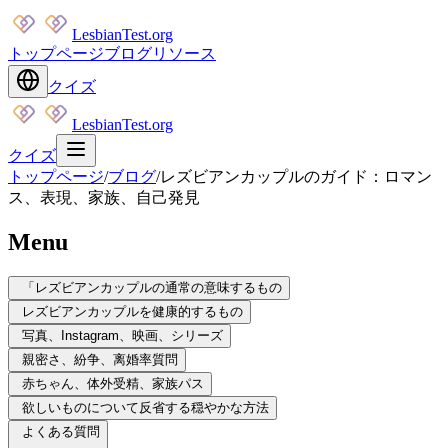
LesbianTest.org
トップページ
ブログ
リソース
クイズ
LesbianTest.org
クイズ
トップページ
/
ブログ
/
レズビアンカップルのガイド：ロマン
ス、表現、家族、自己発見
Menu
「レズビアンカップルの通常の意味するもの
レズビアンカップルを健康的するもの
写真、Instagram、映画、シリーズ
親密さ、紛争、离婚率質問
赤ちゃん、体外受精、家族パス
欲しいものについて反省する穏やかな方法
よくある質問