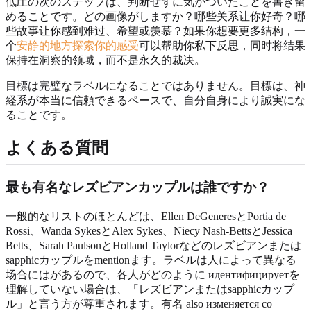
低圧の次のステップは、判断せずに気がついたことを書き留
めることです。どの画像がしますか？哪些关系让你好奇？哪
些故事让你感到难过、希望或羡慕？如果你想要更多结构，一
个
安静的地方探索你的感受
可以帮助你私下反思，同时将结果
保持在洞察的领域，而不是永久的裁决。
目標は完璧なラベルになることではありません。目標は、神
経系が本当に信頼できるペースで、自分自身により誠実にな
ることです。
よくある質問
最も有名なレズビアンカップルは誰ですか？
一般的なリストのほとんどは、Ellen DeGeneresとPortia de
Rossi、Wanda SykesとAlex Sykes、Niecy Nash-BettsとJessica
Betts、Sarah PaulsonとHolland Taylorなどのレズビアンまたは
sapphicカップルをmentionます。ラベルは人によって異なる
场合にはがあるので、各人がどのように идентифицируетを
理解していない場合は、「レズビアンまたはsapphicカップ
ル」と言う方が尊重されます。有名 also изменяется со