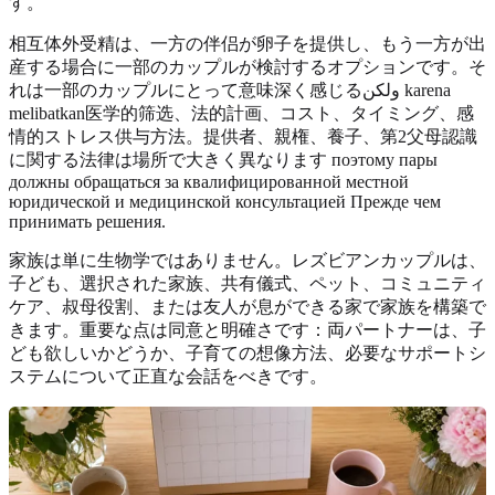
す。
相互体外受精は、一方の伴侣が卵子を提供し、もう一方が出
産する場合に一部のカップルが検討するオプションです。そ
れは一部のカップルにとって意味深く感じるولكن karena
melibatkan医学的筛选、法的計画、コスト、タイミング、感
情的ストレス供与方法。提供者、親権、養子、第2父母認識
に関する法律は場所で大きく異なります поэтому пары
должны обращаться за квалифицированной местной
юридической и медицинской консультацией Прежде чем
принимать решения.
家族は単に生物学ではありません。レズビアンカップルは、
子ども、選択された家族、共有儀式、ペット、コミュニティ
ケア、叔母役割、または友人が息ができる家で家族を構築で
きます。重要な点は同意と明確さです：両パートナーは、子
ども欲しいかどうか、子育ての想像方法、必要なサポートシ
ステムについて正直な会話をべきです。