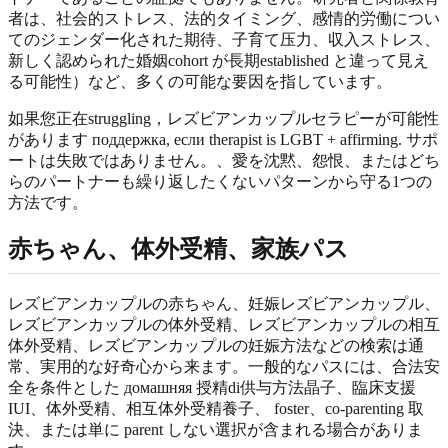
者は、社会的ストレス、法的タイミング、感情的労働につい
てのジェンダー化された期待、子育て压力、収入ストレス、
新しく認められた婚姻cohort が長期established と違って見え
る可能性）など、多くの可能な要因を指しています。
如果您正在struggling，レズビアンカップルセラピーが可能性
があります поддержка, если therapist is LGBT + affirming. サポ
ートは失敗ではありません。、愛を沈黙、怨恨、またはどち
らのパートナーも繰り返したくないパターンから守る1つの
方法です。
赤ちゃん、体外受精、家族パス
レズビアンカップルの赤ちゃん、妊娠レズビアンカップル、
レズビアンカップルの体外受精、レズビアンカップルの相互
体外受精、レズビアンカップルの妊娠方法などの検索は通
常、実用的な好奇心から来ます。一般的なパスには、合法安
全を条件とした домашняя 授精di供与方法晶子、臨床支援
IUI、体外受精、相互体外受精養子、 foster、co-parenting 取
決、または単に parent しない選択が含まれる場合がありま