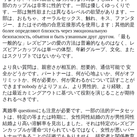
部のカップルは非常に性的です。一部は優しくゆっくりで
す。一部は無性欲または異なるレベルの欲望があります。一
部は、おもちゃ、オーラルセックス、触れ、キス、ファンタ
ジー、またはその他の合意近接形式を使用します；其他的是
более определяют близость через эмоциональную
безопасность, объятия и быть узнанным друг другом. 「最も
一般的な」レズビアンの愛の方法は普遍的なものはなく、レ
ズビアンカップルは単一の体型、年齢グループ、文化、また
はスクリプトではないからです。
より良い質問は、親密さが相互的、想要的、通信可能で 安
全かどうかです。パートナーは、何が心地よいか、何がオフ
リミットか、何が必要か、何が変わるかについて話すことが
できますnobody がよりフェム、より男性的、より経験、ま
たは最近カミングアウトに基づいて役割を演じることが期待
されるべきです。
离婚率 questionsにも注意が必要です。一部の法的データセッ
トは、特定の等または時期に、女性同性結婚の方が男性同性
結婚より高い溶解率を見出しました。それは特定のレズビア
ンカップルが運命づけられているではなく、女性が悪いパー
トナーであることの証拠でもありません。研究者と関係教育