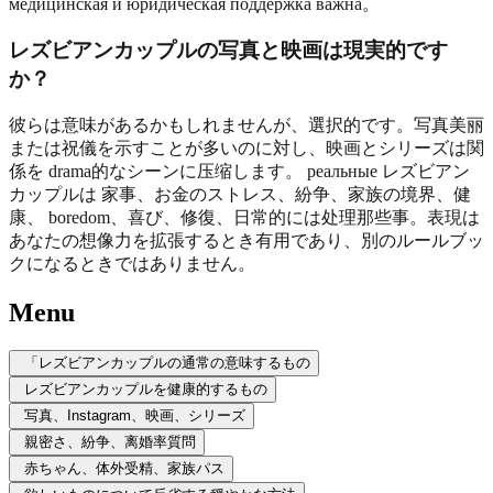
медицинская и юридическая поддержка важна。
レズビアンカップルの写真と映画は現実的です
か？
彼らは意味があるかもしれませんが、選択的です。写真美丽
または祝儀を示すことが多いのに対し、映画とシリーズは関
係を drama的なシーンに压缩します。 реальные レズビアン
カップルは 家事、お金のストレス、紛争、家族の境界、健
康、 boredom、喜び、修復、日常的には处理那些事。表現は
あなたの想像力を拡張するとき有用であり、別のルールブッ
クになるときではありません。
Menu
「レズビアンカップルの通常の意味するもの
レズビアンカップルを健康的するもの
写真、Instagram、映画、シリーズ
親密さ、紛争、离婚率質問
赤ちゃん、体外受精、家族パス