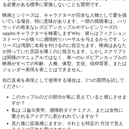
る必要がある標準に変換しないことも賢明です。
映画とシリーズは、キャラクターが完全な人物として愛を描
いている場合、特に意味があります。一部の視聴者は、ハリ
ウッドの有名なレズビアンカップルやテレビシリーズの
sapphicキャラクターを検索しますWhy、彼らはフィクション
ストーリーが彼々に感情的リハーサルを与えるからです。シ
リーズは渇望に名前を付けるのに役立ちます。映画はあなた
が持っていた言語を嘆くのに役立ちます。しかしスクリプト
は関係のマニュアルではなく、単一のレズビアンカップルの
映画がすべての年齢、人種、体型、文化、信仰背景、または
ジェンダー表現を表ことはできません。
自己反省を表現として使用する場合は、3つの質問を試して
ください：
このカップルのどの部分が私に見えていると感じさせま
すか？
私は 그들의美学、感情的ダイナミクス、または女性に
愛されるアイデアに惹かれれていますか？
見た後に拡張感じますか、それとも特定の 方法で見え