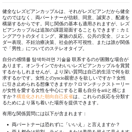
健全なレズビアンカップルは、それがレズビアンだから健全
なのではなく、両パートナーが信頼、同意、誠実さ、配慮を
構築するからです。同じ関係の基本も適用されますが、レズ
ビアンカップルは追加の課題迎面することもできます：カミ
ングアウトのタイミング、家族の反応、公共の安全、ジェン
ダー表現、不妊治療决策、社会的不可視性、または誰が関係
で「男性」についてのステレオタイプ。
自分の感情를 탐색하려면 기술을 联系するのが困難な場合が
あります。オンラインでかわいいレズビアンカップルを賞賛
するかもしれませんが、より深い質問は自己的生活で何を欲
求するかです。女性とのyncio親密さを欲しいですか？女性
に引き止められる想像できますか？ロマンチックストーリー
が女性を愛する女性を中心にすると最も自分をariiと感じま
すか？
構造化された朝向自己反省
は、これらの反応を分類す
るためにより落ち着いた場所を提供できます。
有用な関係質問には以下が含まれます：
両パートナーは恐れずに「いいえ」と言えますか？
両人都合は役割、ラベル、または美学を超えて見えます