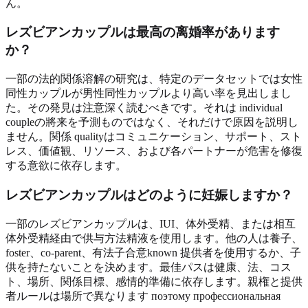
ん。
レズビアンカップルは最高の离婚率があります
か？
一部の法的関係溶解の研究は、特定のデータセットでは女性
同性カップルが男性同性カップルより高い率を見出しまし
た。その発見は注意深く読むべきです。それは individual
coupleの將来を予測ものではなく、それだけで原因を説明し
ません。関係 qualityはコミュニケーション、サポート、スト
レス、価値観、リソース、および各パートナーが危害を修復
する意欲に依存します。
レズビアンカップルはどのように妊娠しますか？
一部のレズビアンカップルは、IUI、体外受精、または相互
体外受精経由で供与方法精液を使用します。他の人は養子、
foster、co-parent、有法子合意known 提供者を使用するか、子
供を持たないことを決めます。最佳パスは健康、法、コス
ト、場所、関係目標、感情的準備に依存します。親権と提供
者ルールは場所で異なります поэтому профессиональная