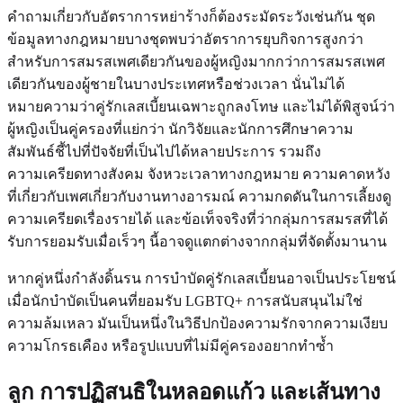
คำถามเกี่ยวกับอัตราการหย่าร้างก็ต้องระมัดระวังเช่นกัน ชุด
ข้อมูลทางกฎหมายบางชุดพบว่าอัตราการยุบกิจการสูงกว่า
สำหรับการสมรสเพศเดียวกันของผู้หญิงมากกว่าการสมรสเพศ
เดียวกันของผู้ชายในบางประเทศหรือช่วงเวลา นั่นไม่ได้
หมายความว่าคู่รักเลสเบี้ยนเฉพาะถูกลงโทษ และไม่ได้พิสูจน์ว่า
ผู้หญิงเป็นคู่ครองที่แย่กว่า นักวิจัยและนักการศึกษาความ
สัมพันธ์ชี้ไปที่ปัจจัยที่เป็นไปได้หลายประการ รวมถึง
ความเครียดทางสังคม จังหวะเวลาทางกฎหมาย ความคาดหวัง
ที่เกี่ยวกับเพศเกี่ยวกับงานทางอารมณ์ ความกดดันในการเลี้ยงดู
ความเครียดเรื่องรายได้ และข้อเท็จจริงที่ว่ากลุ่มการสมรสที่ได้
รับการยอมรับเมื่อเร็วๆ นี้อาจดูแตกต่างจากกลุ่มที่จัดตั้งมานาน
หากคู่หนึ่งกำลังดิ้นรน การบำบัดคู่รักเลสเบี้ยนอาจเป็นประโยชน์
เมื่อนักบำบัดเป็นคนที่ยอมรับ LGBTQ+ การสนับสนุนไม่ใช่
ความล้มเหลว มันเป็นหนึ่งในวิธีปกป้องความรักจากความเงียบ
ความโกรธเคือง หรือรูปแบบที่ไม่มีคู่ครองอยากทำซ้ำ
ลูก การปฏิสนธิในหลอดแก้ว และเส้นทาง