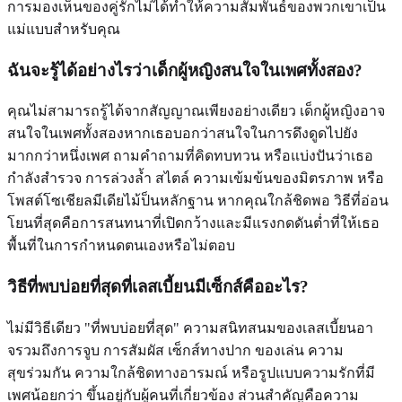
การมองเห็นของคู่รักไม่ได้ทำให้ความสัมพันธ์ของพวกเขาเป็น
แม่แบบสำหรับคุณ
ฉันจะรู้ได้อย่างไรว่าเด็กผู้หญิงสนใจในเพศทั้งสอง?
คุณไม่สามารถรู้ได้จากสัญญาณเพียงอย่างเดียว เด็กผู้หญิงอาจ
สนใจในเพศทั้งสองหากเธอบอกว่าสนใจในการดึงดูดไปยัง
มากกว่าหนึ่งเพศ ถามคำถามที่คิดทบทวน หรือแบ่งปันว่าเธอ
กำลังสำรวจ การล่วงล้ำ สไตล์ ความเข้มข้นของมิตรภาพ หรือ
โพสต์โซเชียลมีเดียไม้ป็นหลักฐาน หากคุณใกล้ชิดพอ วิธีที่อ่อน
โยนที่สุดคือการสนทนาที่เปิดกว้างและมีแรงกดดันต่ำที่ให้เธอ
พื้นที่ในการกำหนดตนเองหรือไม่ตอบ
วิธีที่พบบ่อยที่สุดที่เลสเบี้ยนมีเซ็กส์คืออะไร?
ไม่มีวิธีเดียว "ที่พบบ่อยที่สุด" ความสนิทสนมของเลสเบี้ยนอา
จรวมถึงการจูบ การสัมผัส เซ็กส์ทางปาก ของเล่น ความ
สุขร่วมกัน ความใกล้ชิดทางอารมณ์ หรือรูปแบบความรักที่มี
เพศน้อยกว่า ขึ้นอยู่กับผู้คนที่เกี่ยวข้อง ส่วนสำคัญคือความ