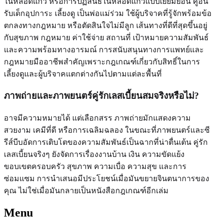
ในหลอดแก้ว หรือการปฏิสนธิในหลอดแก้วแบบเยี่ยมย้อน คู่อื่น
รับเด็กอุปการะ เลี้ยงดู เป็นพ่อแม่ร่วม ใช้ผู้บริจาคที่รู้จักพร้อมข้อ
ตกลงทางกฎหมาย หรือตัดสินใจไม่มีลูก เส้นทางที่ดีที่สุดขึ้นอยู่
กับสุขภาพ กฎหมาย ค่าใช้จ่าย สถานที่ เป้าหมายความสัมพันธ์
และความพร้อมทางอารมณ์ การสนับสนุนทางการแพทย์และ
กฎหมายมืออาชีพสำคัญเพราะกฎเกณฑ์เกี่ยวกับสิทธิ์ในการ
เลี้ยงดูและผู้บริจาคแตกต่างกันไปตามแต่ละพื้นที่
ภาพถ่ายและภาพยนตร์คู่รักเลสเบี้ยนสมจริงหรือไม่?
อาจมีความหมายได้ แต่เลือกสรร ภาพถ่ายมักแสดงความ
สวยงาม เคมีที่ดี หรือการเฉลิมฉลอง ในขณะที่ภาพยนตร์และซี
รีส์บีบอัดการเติบโตของความสัมพันธ์เป็นฉากที่น่าตื่นเต้น คู่รัก
เลสเบี้ยนจริงๆ ยังจัดการเรื่องงานบ้าน เงิน ความขัดแย้ง
ขอบเขตครอบครัว สุขภาพ ความเบื่อ ความสุข และการ
ซ่อมแซม การนำเสนอมีประโยชน์เมื่อมันขยายจินตนาการของ
คุณ ไม่ใช่เมื่อมันกลายเป็นหนังสือกฎเกณฑ์อีกเล่ม
Menu