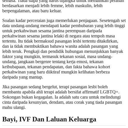
semasa. Tiada siapa yang harus dijangka untuk memainkan peranan
berdasarkan menjadi lebih femme, lebih maskulin, lebih
berpengalaman, atau baru keluar.
Soalan kadar perceraian juga memerlukan penjagaan. Sesetengah set
data undang-undang mendapati kadar pembubaran yang lebih tinggi
untuk perkahwinan sesama jantina perempuan daripada
perkahwinan sesama jantina lelaki di negara atau tempoh masa
tertentu. Itu tidak bermaksud pasangan lesbi tertentu ditakdirkan,
dan ia tidak membuktikan bahawa wanita adalah pasangan yang
lebih teruk. Pengkaji dan pendidik hubungan menunjukkan banyak
faktor yang mungkin, termasuk tekanan sosial, masa undang-
undang, jangkaan bergenre tentang kerja emosi, tekanan
keibubapaan, tekanan pendapatan, dan fakta bahawa kohort
perkahwinan yang baru diiktiraf mungkin kelihatan berbeza
daripada yang mantap.
Jika pasangan sedang bergelut, terapi pasangan lesbi boleh
membantu apabila ahli terapi adalah bersifat affirmatif LGBTQ+.
Sokongan bukan kegagalan. Ia adalah satu cara untuk melindungi
cinta daripada kesunyian, dendam, atau corak yang tiada pasangan
mahu ulangi.
Bayi, IVF Dan Laluan Keluarga