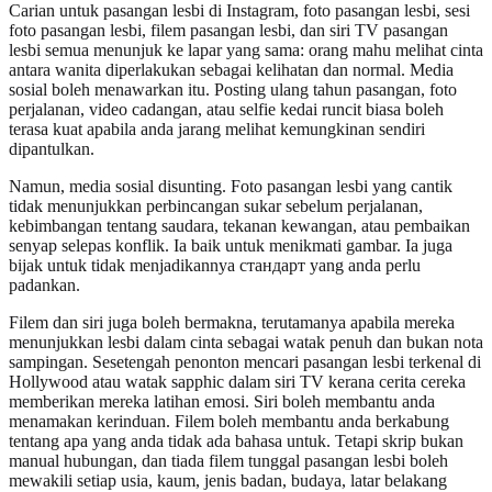
Carian untuk pasangan lesbi di Instagram, foto pasangan lesbi, sesi
foto pasangan lesbi, filem pasangan lesbi, dan siri TV pasangan
lesbi semua menunjuk ke lapar yang sama: orang mahu melihat cinta
antara wanita diperlakukan sebagai kelihatan dan normal. Media
sosial boleh menawarkan itu. Posting ulang tahun pasangan, foto
perjalanan, video cadangan, atau selfie kedai runcit biasa boleh
terasa kuat apabila anda jarang melihat kemungkinan sendiri
dipantulkan.
Namun, media sosial disunting. Foto pasangan lesbi yang cantik
tidak menunjukkan perbincangan sukar sebelum perjalanan,
kebimbangan tentang saudara, tekanan kewangan, atau pembaikan
senyap selepas konflik. Ia baik untuk menikmati gambar. Ia juga
bijak untuk tidak menjadikannya стандарт yang anda perlu
padankan.
Filem dan siri juga boleh bermakna, terutamanya apabila mereka
menunjukkan lesbi dalam cinta sebagai watak penuh dan bukan nota
sampingan. Sesetengah penonton mencari pasangan lesbi terkenal di
Hollywood atau watak sapphic dalam siri TV kerana cerita cereka
memberikan mereka latihan emosi. Siri boleh membantu anda
menamakan kerinduan. Filem boleh membantu anda berkabung
tentang apa yang anda tidak ada bahasa untuk. Tetapi skrip bukan
manual hubungan, dan tiada filem tunggal pasangan lesbi boleh
mewakili setiap usia, kaum, jenis badan, budaya, latar belakang