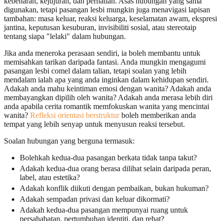
kebenaran, kejujuran, dan perhatian. Asas hubungan yang sama
digunakan, tetapi pasangan lesbi mungkin juga menavigasi lapisan
tambahan: masa keluar, reaksi keluarga, keselamatan awam, ekspresi
jantina, keputusan kesuburan, invisibiliti sosial, atau stereotaip
tentang siapa "lelaki" dalam hubungan.
Jika anda meneroka perasaan sendiri, ia boleh membantu untuk
memisahkan tarikan daripada fantasi. Anda mungkin mengagumi
pasangan lesbi comel dalam talian, tetapi soalan yang lebih
mendalam ialah apa yang anda inginkan dalam kehidupan sendiri.
Adakah anda mahu keintiman emosi dengan wanita? Adakah anda
membayangkan dipilih oleh wanita? Adakah anda merasa lebih diri
anda apabila cerita romantik memfokuskan wanita yang mencintai
wanita?
Refleksi orientasi berstruktur
boleh memberikan anda
tempat yang lebih senyap untuk menyusun reaksi tersebut.
Soalan hubungan yang berguna termasuk:
Bolehkah kedua-dua pasangan berkata tidak tanpa takut?
Adakah kedua-dua orang berasa dilihat selain daripada peran,
label, atau estetika?
Adakah konflik diikuti dengan pembaikan, bukan hukuman?
Adakah sempadan privasi dan keluar dikormati?
Adakah kedua-dua pasangan mempunyai ruang untuk
persahabatan, pertumbuhan identiti, dan rehat?