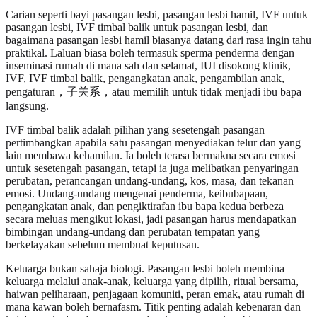
Carian seperti bayi pasangan lesbi, pasangan lesbi hamil, IVF untuk
pasangan lesbi, IVF timbal balik untuk pasangan lesbi, dan
bagaimana pasangan lesbi hamil biasanya datang dari rasa ingin tahu
praktikal. Laluan biasa boleh termasuk sperma penderma dengan
inseminasi rumah di mana sah dan selamat, IUI disokong klinik,
IVF, IVF timbal balik, pengangkatan anak, pengambilan anak,
pengaturan，子关系，atau memilih untuk tidak menjadi ibu bapa
langsung.
IVF timbal balik adalah pilihan yang sesetengah pasangan
pertimbangkan apabila satu pasangan menyediakan telur dan yang
lain membawa kehamilan. Ia boleh terasa bermakna secara emosi
untuk sesetengah pasangan, tetapi ia juga melibatkan penyaringan
perubatan, perancangan undang-undang, kos, masa, dan tekanan
emosi. Undang-undang mengenai penderma, keibubapaan,
pengangkatan anak, dan pengiktirafan ibu bapa kedua berbeza
secara meluas mengikut lokasi, jadi pasangan harus mendapatkan
bimbingan undang-undang dan perubatan tempatan yang
berkelayakan sebelum membuat keputusan.
Keluarga bukan sahaja biologi. Pasangan lesbi boleh membina
keluarga melalui anak-anak, keluarga yang dipilih, ritual bersama,
haiwan peliharaan, penjagaan komuniti, peran emak, atau rumah di
mana kawan boleh bernafasm. Titik penting adalah kebenaran dan