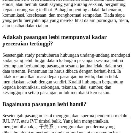
emosi, atau bentuk kasih sayang yang kurang seksual, bergantung
kepada orang yang terlibat. Bahagian penting adalah kebenaran,
komunikasi, keselesaan, dan menghormati sempadan. Tiada siapa
yang perlu menyalin apa yang mereka lihat dalam pornografi, filem,
atau nasihat dalam talian.
Adakah pasangan lesbi mempunyai kadar
perceraian tertinggi?
Sesetengah study pembubaran hubungan undang-undang mendapati
kadar yang lebih tinggi dalam kalangan pasangan sesama jantina
perempuan berbanding pasangan sesama jantina lelaki dalam set
data tertentu. Penemuan itu harus dibaca dengan berhati-hati. Ia
tidak meramalkan masa depan pasangan individu, dan ia tidak
menjelaskan sebab dengan sendiri. Kualiti hubungan bergantung
kepada komunikasi, sokongan, tekanan, nilai, sumber, dan
kesanggupan setiap pasangan untuk membaiki kerosakan.
Bagaimana pasangan lesbi hamil?
Sesetengah pasangan lesbi menggunakan sperma penderma melalui
IUI, IVF, atau IVF timbal balik. Yang lain mengamalkan,
mengambil anak,，子关系，menggunakan penderma yang
diketahui dengan perjanjian undang-undang, atau memutuskan