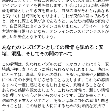
康的なことです。年齢に関係なく、多くの人が自分の魅力や
アイデンティティを再評価します。社会はしばしば狭い異性
愛を前提とした生き方を提示し、自身の道がそれとは異なる
と気づくには時間がかかります。これが突然の啓示であろう
と、徐々に深まる気づきであろうと、あなたの経験は有効で
す。自己発見にタイムラインはありません。プライベートな
方法で振り返りたいなら、オンラインのレズビアンテストが
優しい出発点となるでしょう。
あなたの
レズビアンとしての感情
を認める：安
堵、混乱、そしてその間のすべて
この瞬間は、失われたパズルのピースがカチッとはまり、安
堵感が押し寄せるように感じられるかもしれません。他の人
にとっては、混乱、変化への恐れ、あるいは将来や人間関係
についての不安を生じさせることもあります。これらの感情
をすべて一度に感じるかもしれません。判断することなく、
あらゆる感情を認めましょう。これらの感情は、新しい情報
を処理している心と体からのサインです。日記を書くこと、
信頼できる友人と話すこと、あるいは単に自分の感情と向き
合うことは、この経験を大切にするための効果的な方法で
す。