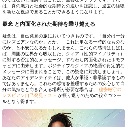
は、真の魅力と社会的な期待との違いを認識し、過去の経験
を新たな視点で見ることができるようになります。
疑念
と内面化された期待を乗り越える
疑念は、自己発見の旅においてつきものです。「自分は十分
にレズビアンなのか」とか、「これは単なる一時的なものな
のか」と不安になるかもしれません。これらの感情はしばし
ば、周囲の世界から吸収した、クィア（性的マイノリティ）
に対する否定的なメッセージ、すなわち内面化されたホモフ
ォビアに由来します。ポジティブなクィアの物語や肯定的な
メッセージに囲まれることで、この疑念に対抗しましょう。
あなたのアイデンティティは、他人が承認・非承認するもの
ではありません。これらの感情を整理するための安心して自
分の気持ちと向き合える場所が必要な場合は、
秘密厳守の
レズビアン自己発見テスト
が振り返りのための役立つツー
ルとなり得ます。