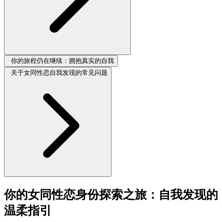
你的旅程仍在继续：拥抱真实的自我
关于女同性恋自我发现的常见问题
你的女同性恋身份探索之旅：自我发现的
温柔指引