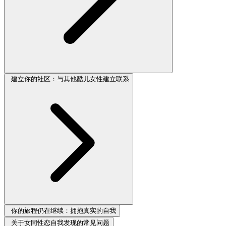
建立你的社区：与其他酷儿女性建立联系
你的旅程仍在继续：拥抱真实的自我
关于女同性恋自我发现的常见问题