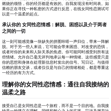
燃烧的领悟，你的经历都是有效的。自我发现没有时间表。如
果你正在寻找一种私密的方式进行反思，在线女同性恋测试可
以是一个温柔的起点。
承认你的
女同性恋情感
：解脱、困惑以及介于两者
之间的一切
这一刻可能感觉像一块缺失的拼图咔嗒一声归位，带来一阵解
脱。对于另一些人来说，它可能会带来困惑、对改变的恐惧，
或者对你的未来和人际关系的焦虑。你可能同时感受到所有这
些情绪。允许自己毫无评判地承认每一种情绪。这些感受只是
你的思想和身体在处理新信息时发出的信号。写日记、与值得
信赖的朋友交谈，或者仅仅是与自己的情绪相处，都是尊重这
一经历的有力方式。
理解你的女同性恋情感
：通往自我接纳的
温柔之路
接受自己是女同性恋是一个旅程，而不是一个目的地。自我接
纳是一种建立在理解、同情和耐心之上的实践。它涉及摒弃社