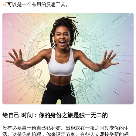
试
可以是一个有用的反思工具。
给自己
时间
：你的身份之旅是独一无二的
没有必要急于给自己贴标签、出柜或在一夜之间改变你的生
活。这是你的旅程，你来设定节奏。有些人立即接受新的标