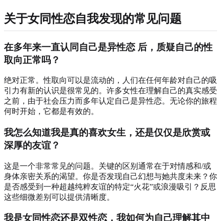
关于女同性恋自我发现的常见问题
在多年来一直认同自己是异性恋 后，质疑自己的性
取向正常吗？
绝对正常。性取向可以是流动的，人们在任何年龄对自己的吸
引力有新的认识是很常见的。许多女性在理解自己的真实感受
之前，由于社会压力而多年认定自己是异性恋。无论你的旅程
何时开始，它都是有效的。
我怎么知道我是真的喜欢女生，还是仅仅是欣赏或
深厚的友谊？
这是一个非常常见的问题。关键的区别通常在于对情感和/或
身体亲密关系的渴望。你是否发现自己幻想与她共度未来？你
是否感受到一种超越纯粹友谊的特定“火花”或浪漫吸引？反思
这些细微差别可以提供清晰度。
我是女同性恋还是双性恋，我如何为自己理解其中