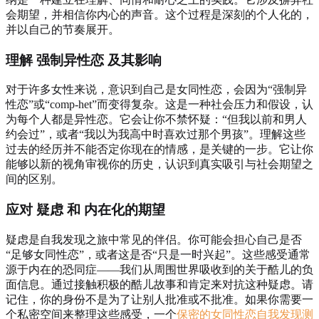
会期望，并相信你内心的声音。这个过程是深刻的个人化的，
并以自己的节奏展开。
理解
强制异性恋
及其影响
对于许多女性来说，意识到自己是女同性恋，会因为“强制异
性恋”或“comp-het”而变得复杂。这是一种社会压力和假设，认
为每个人都是异性恋。它会让你不禁怀疑：“但我以前和男人
约会过”，或者“我以为我高中时喜欢过那个男孩”。理解这些
过去的经历并不能否定你现在的情感，是关键的一步。它让你
能够以新的视角审视你的历史，认识到真实吸引与社会期望之
间的区别。
应对
疑虑
和 内在化的期望
疑虑是自我发现之旅中常见的伴侣。你可能会担心自己是否
“足够女同性恋”，或者这是否“只是一时兴起”。这些感受通常
源于内在的恐同症——我们从周围世界吸收到的关于酷儿的负
面信息。通过接触积极的酷儿故事和肯定来对抗这种疑虑。请
记住，你的身份不是为了让别人批准或不批准。如果你需要一
个私密空间来整理这些感受，一个
保密的女同性恋自我发现测