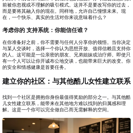
前被你忽视或不理解的吸引模式。这并不是要改写你的过去，
而是要将其融入你的现在。同样地，允许自己憧憬未来。现
在，一个快乐、真实的生活对你来说意味着什么？
考虑你的
支持系统
：你能信任谁？
在你准备好之前，你不需要与任何人分享你的领悟。当你决定
与某人交谈时，选择一个你认为思想开放、值得信赖且支持你
的人。这可能是一位亲密的朋友、兄弟姐妹或治疗师。即使只
有一个人可以让你开诚布公地交谈，也能带来巨大的改变。你
的安全和情感健康是首要任务。
建立你的社区
：与其他酷儿女性建立联系
找到一个社区是拥抱你身份最值得奖励的部分之一。与其他酷
儿女性建立联系，能带来在其他地方难以找到的归属感和理
解。这是一个你可以完全做自己而无需解释的空间。