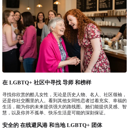
在 LGBTQ+ 社区中寻找
导师
和榜样
寻找你欣赏的酷儿女性，无论是历史人物、名人、社区领袖，
还是你社交圈里的人。看到其他女同性恋者过着充实、幸福的
生活，能为你的未来提供强大的路线图。她们能提供灵感、智
慧，以及你并不孤单、快乐生活是可能的深刻保证。
安全的
在线避风港
和当地 LGBTQ+ 团体