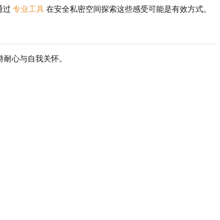
通过
专业工具
在安全私密空间探索这些感受可能是有效方式。
持耐心与自我关怀。