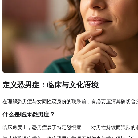
定义恐男症：临床与文化语境
在理解恐男症与女同性恋身份的联系前，有必要厘清其确切含
什么是临床恐男症？
临床角度上，恐男症属于特定恐惧症——对男性持续而强烈的