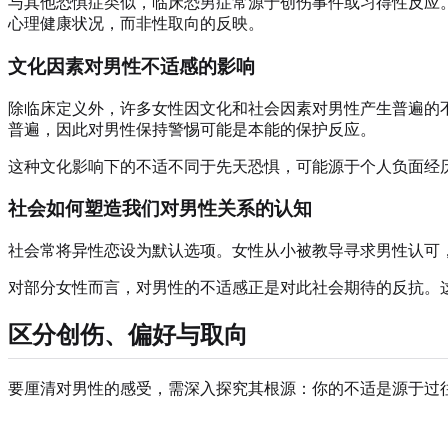
与其他恐惧症类似，临床恐男症常源于创伤事件或习得性反应
心理健康状况，而非性取向的反映。
文化因素对男性不适感的影响
除临床定义外，许多女性因文化和社会因素对男性产生普遍的
普遍，因此对男性保持警惕可能是本能的保护反应。
这种文化影响下的不适不同于先天恐惧，可能源于个人负面经
社会如何塑造我们对男性关系的认知
社会常将异性恋设为默认选项。女性从小被教导寻求男性认可
对部分女性而言，对男性的不适感正是对此社会期待的反抗。
区分创伤、偏好与取向
要厘清对男性的感受，需深入探究其根源：你的不适是源于过