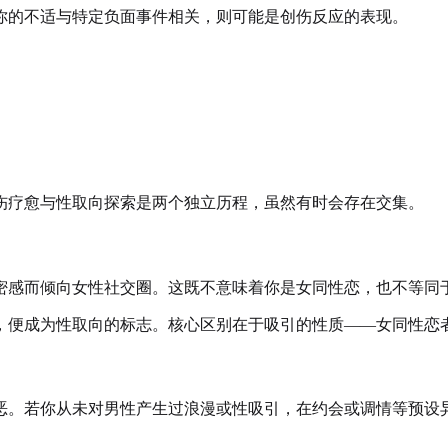
你的不适与特定负面事件相关，则可能是创伤反应的表现。
伤疗愈与性取向探索是两个独立历程，虽然有时会存在交集。
密感而倾向女性社交圈。这既不意味着你是女同性恋，也不等同
便成为性取向的标志。核心区别在于吸引的性质——女同性恋者的
恶。若你从未对男性产生过浪漫或性吸引，在约会或调情等预设