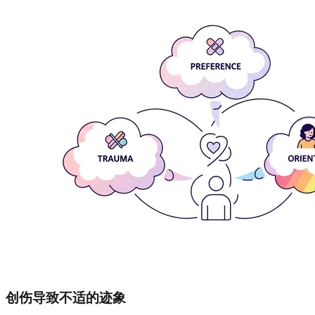
创伤导致不适的迹象