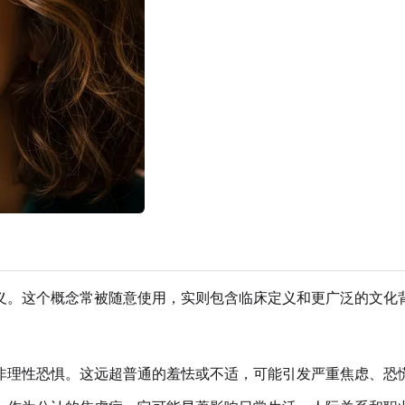
义。这个概念常被随意使用，实则包含临床定义和更广泛的文化
非理性恐惧。这远超普通的羞怯或不适，可能引发严重焦虑、恐