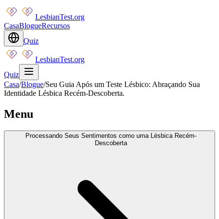
LesbianTest.org
Casa
Blogue
Recursos
Quiz
LesbianTest.org
Quiz
Casa
/
Blogue
/
Seu Guia Após um Teste Lésbico: Abraçando Sua
Identidade Lésbica Recém-Descoberta.
Menu
Processando Seus Sentimentos como uma Lésbica Recém-
Descoberta