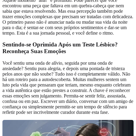
Aquele momento "aha!" é profundo. Pode parecer que você
encontrou uma peça que faltava em um quebra-cabeça que nem
sabia que estava resolvendo. Mas essa percepção também pode
trazer emoções complexas que precisam ser tratadas com delicadeza.
O primeiro passo não é anunciar nada ou mudar sua vida da noite
para o dia; é sentar-se com seus próprios sentimentos e dar-se um
tempo. Esta é a sua jornada pessoal, e você define o ritmo.
Sentindo-se Oprimida Após um Teste Lésbico?
Reconheça Suas Emoções
Você sentiu uma onda de alívio, seguida por uma onda de
ansiedade? Sentiu pura alegria, e depois uma pontada de tristeza
pelos anos que não soube? Tudo isso é completamente válido. Não
há um roteiro para a autodescoberta. Muitas mulheres sentem um
luto pela vida que pensaram que teriam, mesmo enquanto celebram
a vida autêntica que estão prestes a construir. A chave é reconhecer
essas emoções sem julgamento. Permita-se sentir feliz, assustada,
confusa ou em paz. Escrever um diário, conversar com um amigo de
confiança ou simplesmente permitir-se um tempo de silêncio para
refletir pode ser incrivelmente curador durante esta fase.