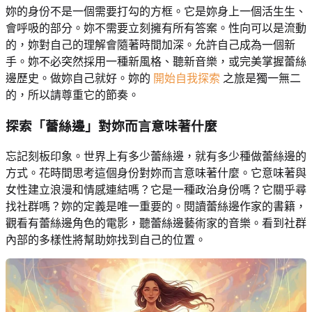
妳的身份不是一個需要打勾的方框。它是妳身上一個活生生、
會呼吸的部分。妳不需要立刻擁有所有答案。性向可以是流動
的，妳對自己的理解會隨著時間加深。允許自己成為一個新
手。妳不必突然採用一種新風格、聽新音樂，或完美掌握蕾絲
邊歷史。做妳自己就好。妳的
開始自我探索
之旅是獨一無二
的，所以請尊重它的節奏。
探索「
蕾絲邊
」對妳而言意味著什麼
忘記刻板印象。世界上有多少蕾絲邊，就有多少種做蕾絲邊的
方式。花時間思考這個身份對妳而言意味著什麼。它意味著與
女性建立浪漫和情感連結嗎？它是一種政治身份嗎？它關乎尋
找社群嗎？妳的定義是唯一重要的。閱讀蕾絲邊作家的書籍，
觀看有蕾絲邊角色的電影，聽蕾絲邊藝術家的音樂。看到社群
內部的多樣性將幫助妳找到自己的位置。