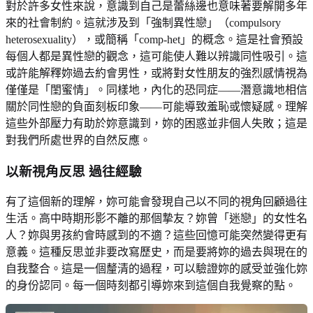
對於許多女性來說，意識到自己是蕾絲邊也意味著要解開多年
來的社會制約。這就涉及到「強制異性戀」（compulsory
heterosexuality），或簡稱「comp-het」的概念。這是社會預設
每個人都是異性戀的觀念，這可能使人難以辨識同性吸引。這
或許能解釋妳過去約會男性，或將對女性朋友的強烈感情視為
僅僅是「閨蜜情」。同樣地，內化的恐同症——潛意識地相信
關於同性戀的負面刻板印象——可能導致羞恥或懷疑感。理解
這些外部壓力有助於妳意識到，妳的困惑並非個人失敗；這是
對我們所處世界的自然反應。
以新視角反思
過往經驗
有了這個新的理解，妳可能會發現自己以不同的視角回顧過往
生活。高中時期形影不離的那個摯友？妳曾「迷戀」的女性名
人？妳與男孩約會時感到的不適？這些回憶可能突然變得更有
意義。這種反思並非要改寫歷史，而是要將妳的過去與現在的
自我整合。這是一個釐清的過程，可以驗證妳的感受並強化妳
的身份認同。每一個時刻都引導妳來到這個自我覺察的點。