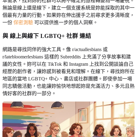
本需求，找到妳的社群可以將不確定的旅程轉變為一場慶祝。
無論是線上還是線下，建立一個支援系統是妳能採取的其中一
個最有力量的行動。如果妳在伸出援手之前尋求更多清晰度，
一份
保密測驗
可以提供進一步的個人洞察。
與
線上與線下 LGBTQ+ 社群
連結
網路是尋找同伴的強大工具。像 r/actuallesbians 或
r/latebloomerlesbians 這樣的 Subreddits 上充滿了分享故事和建
議的女性。妳可以在 TikTok 和 Instagram 上找到公開談論自己
經歷的創作者，讓妳感到被看見和理解。在線下，尋找妳所在
地區的當地 LGBTQ+ 中心、書店或社群團體。即使參加一場
同志驕傲活動，也能讓妳愉快地想起妳是充滿活力、多元且熱
情好客的社群的一部分。