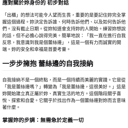
應對關於妳身份的
初步對話
「出櫃」的想法可能令人望而生畏，重要的是要記住妳完全掌
握這個過程。妳決定告訴誰、何時告訴他們、以及如何告訴他
們。沒有截止日期。從妳知道會支持妳的人開始。練習妳想說
的話，但不必擔心說得完美。簡單地說：「我一直在進行自我
反思，我意識到我是個蕾絲邊」，這是一個有力而誠實的開
端。妳的安全和幸福是首要考量。
一步步擁抱
蕾絲邊的自我接納
自我接納不是一個終點，而是一個持續而美麗的實踐。它是從
「我是蕾絲邊嗎？」轉變為「我是蕾絲邊，這很美好。」這是
妳開始建立真正屬於妳、真實生活的地方。這個階段關乎喜
悅、探索和自愛。它關乎於找出作為一個蕾絲邊對妳而言意味
著什麼。
掌握妳的步調
：無需急於定義一切