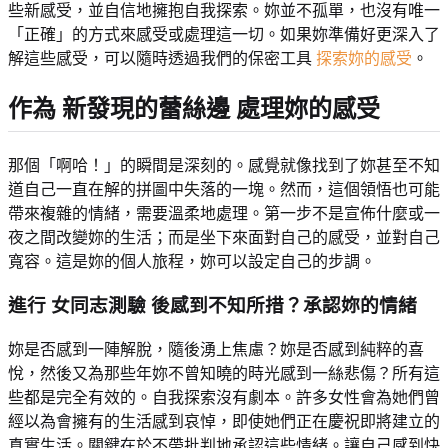
些新感受，並自信地擁抱自我探索。妳並不孤單，也沒有唯一
「正確」的方式來感受或處理這一切。如果妳準備好更深入了
解這些感受，可以隨時透過我們的保密工具
探索妳的感受
。
作為
新發現的蕾絲邊
處理妳的感受
那個「啊哈！」的瞬間是深刻的。感覺就像找到了妳甚至不知
道自己一直在解的拼圖中失落的一塊。然而，這個領悟也可能
帶來複雜的情緒，需要溫柔地處理。第一步不是宣佈什麼或一
夜之間改變妳的生活；而是坐下來面對自己的感受，並對自己
寬容。這是妳的個人旅程，妳可以設定自己的步調。
進行
女同志測驗
後感到不知所措？承認妳的情緒
妳是否感到一陣解脫，隨後湧上焦慮？妳是否感到純粹的喜
悅，然後又為那些年妳不曾知曉的時光感到一絲悲傷？所有這
些都是完全有效的。自我探索沒有劇本。許多女性會為她們曾
經以為會擁有的生活感到哀悼，即使她們正在慶祝即將建立的
真實生活。關鍵在於不帶批判地承認這些情緒。讓自己感到快