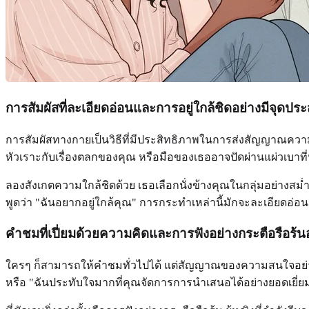
การสัมผัสที่ละเอียดอ่อนและการอยู่ใกล้ชิดอย่างมีจุดประ
การสัมผัสทางกายเป็นวิธีที่มีประสิทธิภาพในการส่งสัญญาณความดึง
หัวเราะกับเรื่องตลกของคุณ หรือมือของเธออาจปัดผ่านแผ่วเบาท
ลองสังเกตความใกล้ชิดด้วย เธอเลือกนั่งข้างคุณในกลุ่มอย่างสม
พูดว่า "ฉันอยากอยู่ใกล้คุณ" การกระทำเหล่านี้มักจะละเอียดอ่อน 
คำชมที่เปี่ยมด้วยความคิดและการฟังอย่างกระตือรือร้นอ
ใครๆ ก็สามารถให้คำชมทั่วไปได้ แต่สัญญาณของความสนใจอย่างแท้
หรือ "ฉันประทับใจมากที่คุณจัดการการนำเสนอได้อย่างยอดเยี่ย