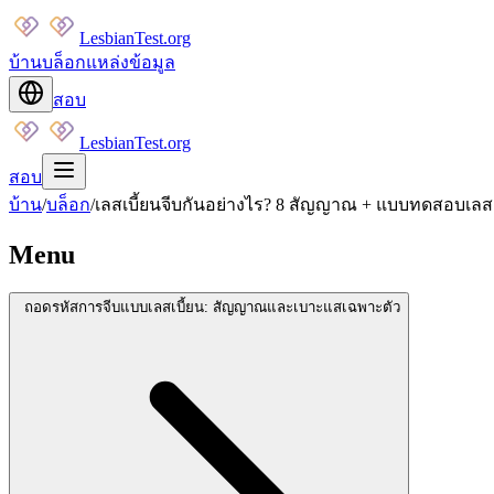
LesbianTest.org
บ้าน
บล็อก
แหล่งข้อมูล
สอบ
LesbianTest.org
สอบ
บ้าน
/
บล็อก
/
เลสเบี้ยนจีบกันอย่างไร? 8 สัญญาณ + แบบทดสอบเลสเ
Menu
ถอดรหัสการจีบแบบเลสเบี้ยน: สัญญาณและเบาะแสเฉพาะตัว