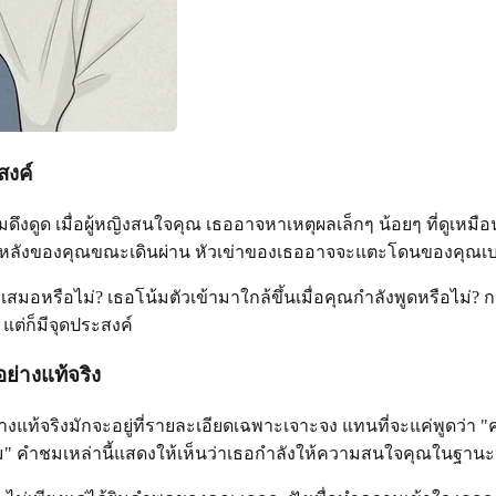
สงค์
ดูด เมื่อผู้หญิงสนใจคุณ เธออาจหาเหตุผลเล็กๆ น้อยๆ ที่ดูเหมือน
ี่หลังของคุณขณะเดินผ่าน หัวเข่าของเธออาจจะแตะโดนของคุณเบาๆ 
่ำเสมอหรือไม่? เธอโน้มตัวเข้ามาใกล้ขึ้นเมื่อคุณกำลังพูดหรือ
แต่ก็มีจุดประสงค์
ย่างแท้จริง
จริงมักจะอยู่ที่รายละเอียดเฉพาะเจาะจง แทนที่จะแค่พูดว่า "คุ
ม" คำชมเหล่านี้แสดงให้เห็นว่าเธอกำลังให้ความสนใจคุณในฐานะป