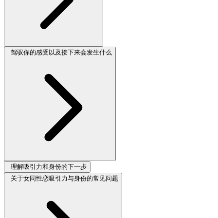
驾驭你的感受以及接下来会发生什么
理解吸引力和身份的下一步
关于女同性恋吸引力与身份的常见问题