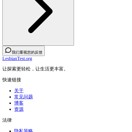
我们重视您的反馈
LesbianTest.org
让探索更轻松，让生活更丰富。
快速链接
关于
常见问题
博客
资源
法律
隐私策略