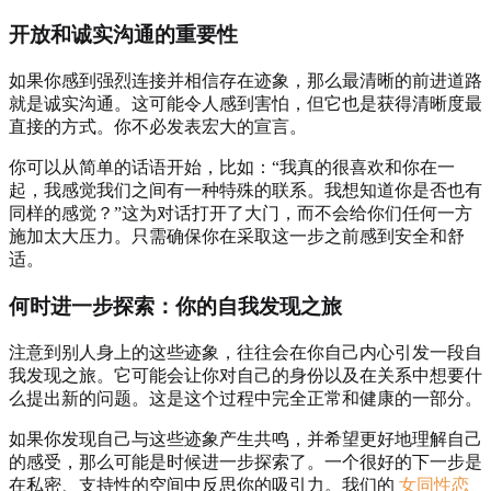
开放和诚实沟通的重要性
如果你感到强烈连接并相信存在迹象，那么最清晰的前进道路
就是诚实沟通。这可能令人感到害怕，但它也是获得清晰度最
直接的方式。你不必发表宏大的宣言。
你可以从简单的话语开始，比如：“我真的很喜欢和你在一
起，我感觉我们之间有一种特殊的联系。我想知道你是否也有
同样的感觉？”这为对话打开了大门，而不会给你们任何一方
施加太大压力。只需确保你在采取这一步之前感到安全和舒
适。
何时进一步探索：你的自我发现之旅
注意到别人身上的这些迹象，往往会在你自己内心引发一段自
我发现之旅。它可能会让你对自己的身份以及在关系中想要什
么提出新的问题。这是这个过程中完全正常和健康的一部分。
如果你发现自己与这些迹象产生共鸣，并希望更好地理解自己
的感受，那么可能是时候进一步探索了。一个很好的下一步是
在私密、支持性的空间中反思你的吸引力。我们的
女同性恋