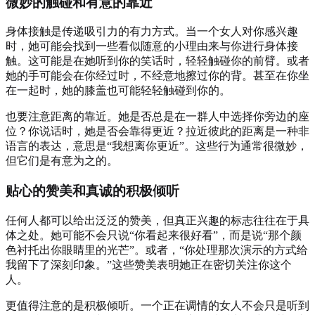
微妙的触碰和有意的靠近
身体接触是传递吸引力的有力方式。当一个女人对你感兴趣
时，她可能会找到一些看似随意的小理由来与你进行身体接
触。这可能是在她听到你的笑话时，轻轻触碰你的前臂。或者
她的手可能会在你经过时，不经意地擦过你的背。甚至在你坐
在一起时，她的膝盖也可能轻轻触碰到你的。
也要注意距离的靠近。她是否总是在一群人中选择你旁边的座
位？你说话时，她是否会靠得更近？拉近彼此的距离是一种非
语言的表达，意思是“我想离你更近”。这些行为通常很微妙，
但它们是有意为之的。
贴心的赞美和真诚的积极倾听
任何人都可以给出泛泛的赞美，但真正兴趣的标志往往在于具
体之处。她可能不会只说“你看起来很好看”，而是说“那个颜
色衬托出你眼睛里的光芒”。或者，“你处理那次演示的方式给
我留下了深刻印象。”这些赞美表明她正在密切关注你这个
人。
更值得注意的是积极倾听。一个正在调情的女人不会只是听到