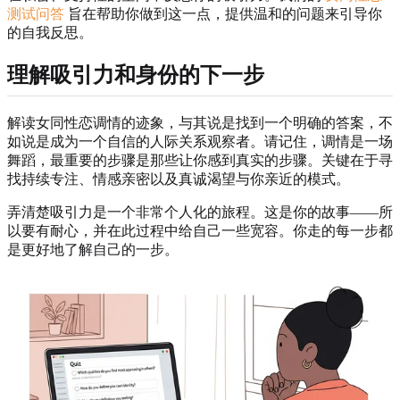
测试问答
旨在帮助你做到这一点，提供温和的问题来引导你
的自我反思。
理解吸引力和身份的下一步
解读女同性恋调情的迹象，与其说是找到一个明确的答案，不
如说是成为一个自信的人际关系观察者。请记住，调情是一场
舞蹈，最重要的步骤是那些让你感到真实的步骤。关键在于寻
找持续专注、情感亲密以及真诚渴望与你亲近的模式。
弄清楚吸引力是一个非常个人化的旅程。这是你的故事——所
以要有耐心，并在此过程中给自己一些宽容。你走的每一步都
是更好地了解自己的一步。