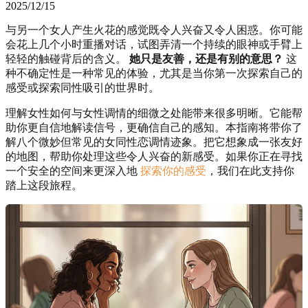
2025/12/15
与另一个女人产生火花的感觉既令人兴奋又令人困惑。你可能
会花上几个小时重播对话，试图弄清一个持续的眼神或手臂上
轻轻的触碰背后的含义。
她只是友善，还是有别的意思？
这
种不确定性是一种常见的体验，尤其是当你第一次探索自己的
感受或探索同性吸引的世界时。
理解女性如何与女性调情的细微之处能带来很多明晰。它能帮
助你更自信地解读信号，更确信自己的感知。本指南将带你了
解八个微妙但常见的女同性恋调情迹象。把它想象成一张友好
的地图，帮助你处理这些令人兴奋的新感受。如果你正在寻找
一个安全的空间来更深入地
探索你的感受
，我们在此支持你
踏上这段旅程。