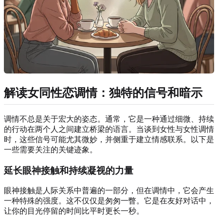
解读女同性恋调情：独特的信号和暗示
调情不总是关于宏大的姿态。通常，它是一种通过细微、持续
的行动在两个人之间建立桥梁的语言。当谈到女性与女性调情
时，这些信号可能尤其微妙，并侧重于建立情感联系。以下是
一些需要关注的关键迹象。
延长眼神接触和持续凝视的力量
眼神接触是人际关系中普遍的一部分，但在调情中，它会产生
一种特殊的强度。这不仅仅是匆匆一瞥。它是在友好对话中，
让你的目光停留的时间比平时更长一秒。