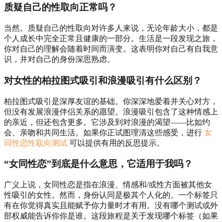
质疑自己的性取向正常吗？
当然。质疑自己的性取向对许多人来说，无论年龄大小，都是
个人成长中完全正常且健康的一部分。生活是一段发现之旅，
你对自己的理解会随着时间而演变。这表明你对自己有自我意
识，并对自己的身份深思熟虑。
对女性的柏拉图式吸引和浪漫吸引有什么区别？
柏拉图式吸引是深厚友谊的基础。你深深地爱着并关心对方，
但没有发展浪漫伴侣关系的愿望。浪漫吸引包含了这种情感上
的亲近，但还包含更多。它涉及到对浪漫的渴望——比如约
会、亲吻和共同生活。如果你正试图理清这些感受，进行
女
同性恋性取向测试
可以提供有用的反思提示。
“女同性恋”到底是什么意思，它适用于我吗？
广义上说，女同性恋是指在浪漫、情感和/或性方面被其他女
性吸引的女性。然而，身份认同是极其个人化的。一个标签只
有在你觉得真实且能赋予你力量时才有用。没有哪个测试或外
部权威能告诉你你是谁。这段旅程是关于发现哪个标签（如果