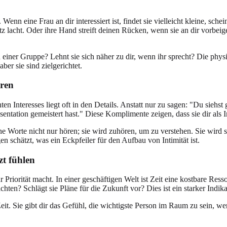
Wenn eine Frau an dir interessiert ist, findet sie vielleicht kleine, sc
 lacht. Oder ihre Hand streift deinen Rücken, wenn sie an dir vorbeige
 einer Gruppe? Lehnt sie sich näher zu dir, wenn ihr sprecht? Die phys
ber sie sind zielgerichtet.
ören
 Interesses liegt oft in den Details. Anstatt nur zu sagen: "Du siehst 
entation gemeistert hast." Diese Komplimente zeigen, dass sie dir als
eine Worte nicht nur hören; sie wird zuhören, um zu verstehen. Sie wird
n schätzt, was ein Eckpfeiler für den Aufbau von Intimität ist.
zt fühlen
 Priorität macht. In einer geschäftigen Welt ist Zeit eine kostbare Res
hten? Schlägt sie Pläne für die Zukunft vor? Dies ist ein starker Indika
Zeit. Sie gibt dir das Gefühl, die wichtigste Person im Raum zu sein, w