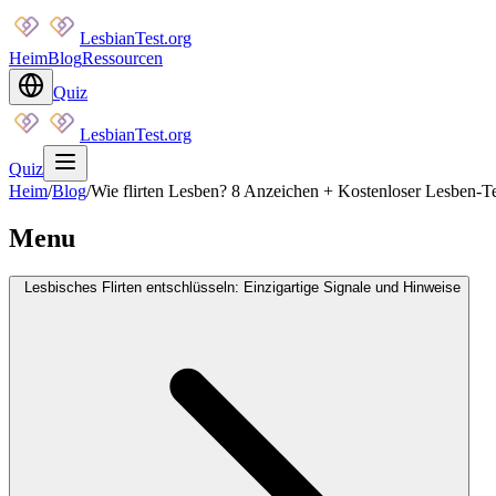
LesbianTest.org
Heim
Blog
Ressourcen
Quiz
LesbianTest.org
Quiz
Heim
/
Blog
/
Wie flirten Lesben? 8 Anzeichen + Kostenloser Lesben-T
Menu
Lesbisches Flirten entschlüsseln: Einzigartige Signale und Hinweise