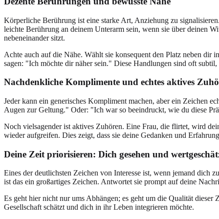
Dezente Berührungen und bewusste Nähe
Körperliche Berührung ist eine starke Art, Anziehung zu signalisieren. 
leichte Berührung an deinem Unterarm sein, wenn sie über deinen Witz
nebeneinander sitzt.
Achte auch auf die Nähe. Wählt sie konsequent den Platz neben dir in
sagen: "Ich möchte dir näher sein." Diese Handlungen sind oft subtil, a
Nachdenkliche Komplimente und echtes aktives Zuh
Jeder kann ein generisches Kompliment machen, aber ein Zeichen echten
Augen zur Geltung." Oder: "Ich war so beeindruckt, wie du diese Präs
Noch vielsagender ist aktives Zuhören. Eine Frau, die flirtet, wird d
wieder aufgreifen. Dies zeigt, dass sie deine Gedanken und Erfahrunge
Deine Zeit priorisieren: Dich gesehen und wertgeschät
Eines der deutlichsten Zeichen von Interesse ist, wenn jemand dich zur
ist das ein großartiges Zeichen. Antwortet sie prompt auf deine Nachric
Es geht hier nicht nur ums Abhängen; es geht um die Qualität dieser 
Gesellschaft schätzt und dich in ihr Leben integrieren möchte.