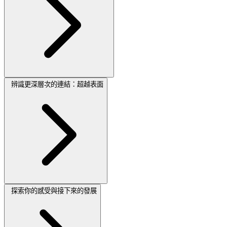
辨識更深層次的連結：超越表面
探索你的感受與接下來的發展