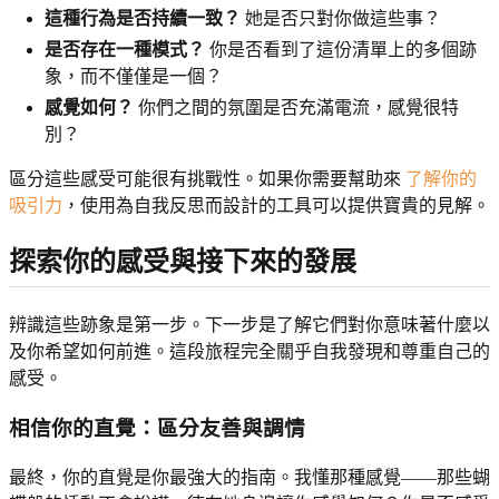
這種行為是否持續一致？
她是否只對你做這些事？
是否存在一種模式？
你是否看到了這份清單上的多個跡
象，而不僅僅是一個？
感覺如何？
你們之間的氛圍是否充滿電流，感覺很特
別？
區分這些感受可能很有挑戰性。如果你需要幫助來
了解你的
吸引力
，使用為自我反思而設計的工具可以提供寶貴的見解。
探索你的感受與接下來的發展
辨識這些跡象是第一步。下一步是了解它們對你意味著什麼以
及你希望如何前進。這段旅程完全關乎自我發現和尊重自己的
感受。
相信你的直覺：區分友善與調情
最終，你的直覺是你最強大的指南。我懂那種感覺——那些蝴