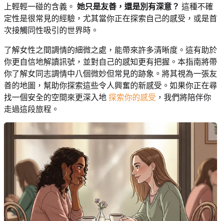
上輕輕一碰的含義。
她只是友善，還是別有深意？
這種不確
定性是很常見的經驗，尤其當你正在探索自己的感受，或是首
次接觸同性吸引的世界時。
了解女性之間調情的細微之處，能帶來許多清晰度。這有助於
你更自信地解讀訊號，並對自己的感知更有把握。本指南將帶
你了解女同志調情中八個微妙但常見的跡象。將其視為一張友
善的地圖，幫助你探索這些令人興奮的新感受。如果你正在尋
找一個安全的空間來更深入地
探索你的感受
，我們將陪伴你
走過這段旅程。