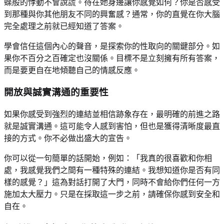
蝶般的悸動不會說謊。待在她身邊讓你感覺如何？你是否感受
到那種與你其他朋友不同的興奮感？通常，你的直覺在你大腦
完全處理之前就已經知道了答案。
學會信任這個內心的聲音，是探索你的性取向的關鍵部分。如
果你不百分之百確定也沒關係。目標不是立刻擁有所有答案，
而是要更自在地傾聽自己的情感反應。
開放與誠實溝通的重要性
如果你感受到強烈的連結並相信跡象存在，最明確的前進之路
就是誠實溝通。這可能令人感到害怕，但也是獲得清晰度最直
接的方式。你不必做出盛大的宣告。
你可以從一句簡單的話開始，例如：「我真的很喜歡和你相
處，我感覺我們之間有一種特殊的連結。我想知道你是否有同
樣的感覺？」這為對話打開了大門，同時不會給你們任何一方
施加太大壓力。只是在採取這一步之前，請確保你感到安全和
自在。