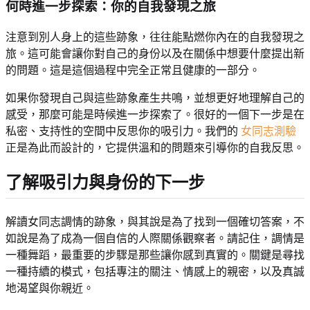
何時進一步探索：你的自我發現之旅
注意到別人身上的這些跡象，往往能點燃你內在的自我發現之
旅。這可能會讓你對自己的身份以及在關係中想要什麼提出新
的問題。這是這個過程中完全正常且健康的一部分。
如果你發現自己與這些跡象產生共鳴，並想更好地理解自己的
感受，那麼可能是時候進一步探索了。很好的一個下一步是在
私密、支持性的空間中反思你的吸引力。我們的
女同志測驗
正是為此而設計的，它提供溫和的問題來引導你的自我反思。
了解吸引力與身份的下一步
解讀女同志調情的跡象，與其說是為了找到一個確切答案，不
如說是為了成為一個自信的人際關係觀察者。請記住，調情是
一種舞蹈，最重要的步驟是那些讓你感到真實的。關鍵是尋找
一種持續的模式，包括專注的關注、情感上的親密，以及真誠
地渴望與你親近。