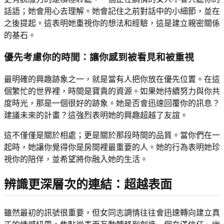
話語；她會用心去理解。她會記住之前對話中的小細節，並在
之後提起。這表明她重視你的想法和經驗，這是建立親密關係
的基石。
優先考慮你的時間：讓你感到被看見和被重視
最明確的興趣跡象之一，就是當有人把你放在優先位置。在這
個繁忙的世界裡，時間是寶貴的資源。如果她持續努力與你共
度時光，那是一個很好的跡象。她是否會迅速回覆你的訊息？
建議未來的計畫？這強烈表明她的興趣超越了友誼。
這不僅僅是關於相處；更是關於那段時間的品質。當你們在一
起時，她讓你覺得你是房間裡最重要的人。她的行為表明她珍
視你的陪伴，並希望將你融入她的生活。
辨識更深層次的連結：超越表面
雖然最初的訊號很重要，但女同志調情往往會迅速轉向建立真