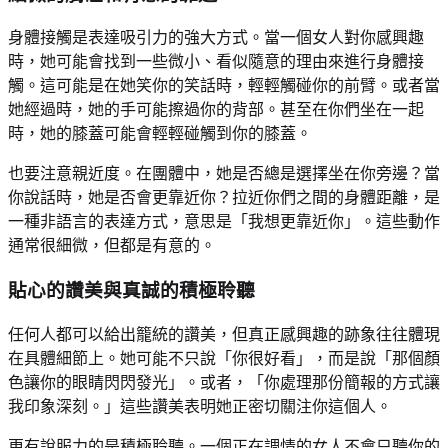
身體接觸是表達吸引力的強大方式。當一個女人對你感興趣
時，她可能會找到一些微小、看似隨意的理由來進行身體接
觸。這可能是在她笑你的笑話時，輕輕觸碰你的前臂。或者當
她經過時，她的手可能擦過你的背部。甚至在你們坐在一起
時，她的膝蓋可能會輕輕碰觸到你的膝蓋。
也要注意親近度。在團體中，她是否總是選擇坐在你旁邊？當
你說話時，她是否會更靠近你？拉近你們之間的身體距離，是
一種非語言的表達方式，意思是「我想更靠近你」。這些動作
通常很細微，但都是有意的。
貼心的讚美與真誠的積極聆聽
任何人都可以給出籠統的讚美，但真正感興趣的跡象往往體現
在具體細節上。她可能不只說「你很好看」，而是說「那個顏
色讓你的眼睛閃閃發光」。或者，「你處理那份簡報的方式讓
我印象深刻。」這些讚美表明她正密切關注你這個人。
更有說服力的是積極聆聽。一個正在調情的女人不會只聽你的