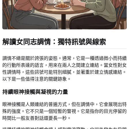
解讀女同志調情：獨特訊號與線索
調情不總是關於誇張的姿態。通常，它是一種透過微小而持續
的行動所表達的語言，用來在兩人之間建立連結。當女性對女
性調情時，這些訊號可能特別細膩，並著重於建立情感連結。
以下是一些值得注意的關鍵跡象。
持續眼神接觸與凝視的力量
眼神接觸是人類連結的普遍方式，但在調情中，它會展現出特
殊的強度。它不只是一個短暫的瞥視。它是指你的目光停留的
時間比一般友善對話還要長一秒。