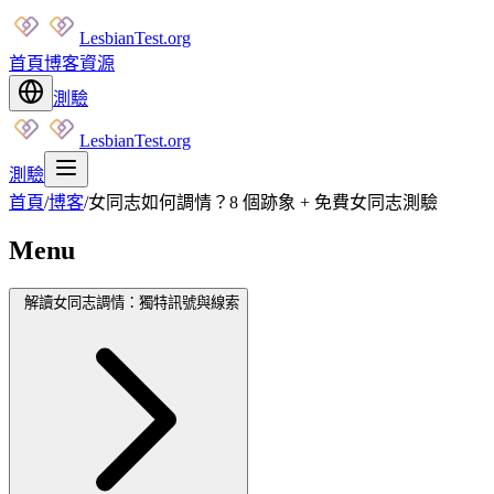
LesbianTest.org
首頁
博客
資源
測驗
LesbianTest.org
測驗
首頁
/
博客
/
女同志如何調情？8 個跡象 + 免費女同志測驗
Menu
解讀女同志調情：獨特訊號與線索